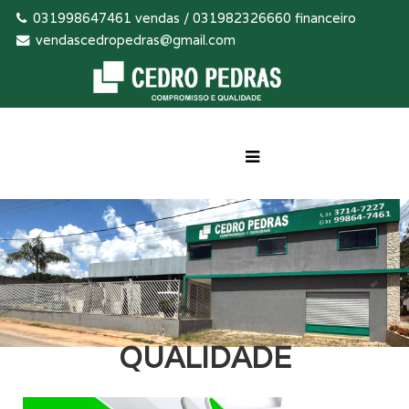
031998647461 vendas / 031982326660 financeiro
vendascedropedras@gmail.com
QUALIDADE